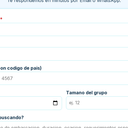
Te respondemos en minutos por Email o WhatsApp.
*
on codigo de pais)
Tamano del grupo
 buscando?