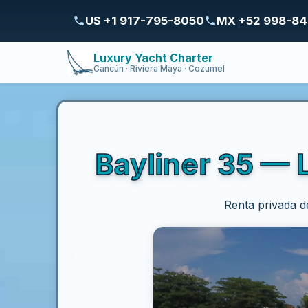
US +1 917-795-8050
MX +52 998-8
Luxury Yacht Charter
Cancún · Riviera Maya · Cozumel
Bayliner 35 — 
Renta privada d