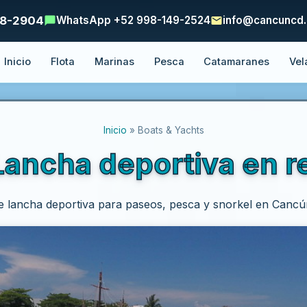
48-2904
WhatsApp +52 998-149-2524
info@cancuncd
Inicio
Flota
Marinas
Pesca
Catamaranes
Vel
Inicio
» Boats & Yachts
Lancha deportiva en 
e lancha deportiva para paseos, pesca y snorkel en Cancún