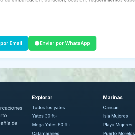
 por Email
Enviar por WhatsApp
Explorar
Marinas
arcaciones
Todos los yates
Cancun
rto
Yates 30 ft+
Isla Mujeres
añía de
Mega Yates 60 ft+
Playa Mujeres
Catamaranes
Puerto Morelos