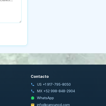
Contacto
US
+1 917-795-8050
MX
+52 998-848-2904
WhatsApp
info@cancuncd.com