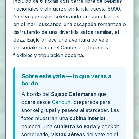
incluido de 6 horas con barra libre de bebidas
nacionales y almuerzo en la isla cuesta $900.
Ya sea que estés celebrando un cumpleaños
en el mar, buscando una escapada romántica o
disfrutando de una divertida salida familiar, el
Jazz-Eagle ofrece una aventura de vela
personalizada en el Caribe con horarios
flexibles y tripulación experta.
Sobre este yate — lo que verás a
bordo
A bordo del
Sujazz Catamaran
que
opera desde
Cancún
, preparada para
snorkel grupal y paseos al atardecer. Las
fotos muestran una
cabina interior
cómoda, una
cubierta soleada
y cockpit
sombreado,
vistas aéreas
del yate en el