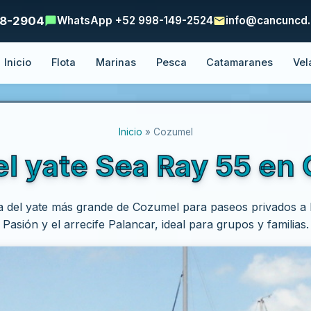
48-2904
WhatsApp +52 998-149-2524
info@cancuncd
Inicio
Flota
Marinas
Pesca
Catamaranes
Vel
Inicio
» Cozumel
el yate Sea Ray 55 en
a del yate más grande de Cozumel para paseos privados a El 
Pasión y el arrecife Palancar, ideal para grupos y familias.