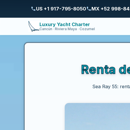
US +1 917-795-8050
MX +52 998-8
Luxury Yacht Charter
Cancún · Riviera Maya · Cozumel
Renta d
Sea Ray 55: rent