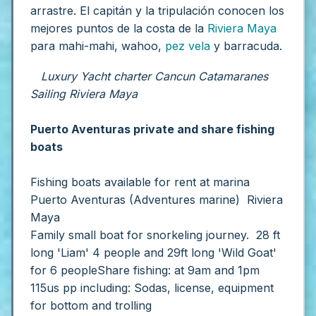
arrastre. El capitán y la tripulación conocen los
mejores puntos de la costa de la
Riviera Maya
para mahi-mahi, wahoo,
pez vela
y barracuda.
Luxury Yacht charter Cancun Catamaranes
Sailing Riviera Maya
Puerto Aventuras private and share fishing
boats
Fishing b
oats available for rent at marina
Puerto Aventuras (Adventures marine) Riviera
Maya
Family small boat for snorkeling journey. 28 ft
long 'Liam' 4 people and 29ft long 'Wild Goat'
for 6 people
Share fishing: at 9am and 1pm
115us pp including: Sodas, license, equipment
for bottom and trolling