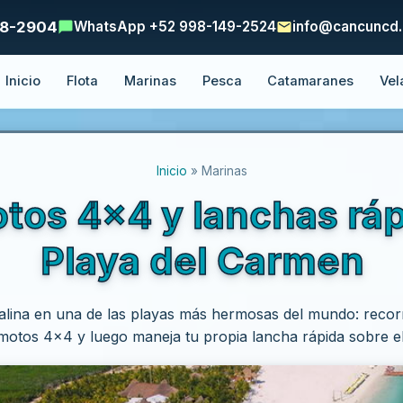
48-2904
WhatsApp +52 998-149-2524
info@cancuncd
Inicio
Flota
Marinas
Pesca
Catamaranes
Vel
Inicio
» Marinas
otos 4x4 y lanchas rá
Playa del Carmen
lina en una de las playas más hermosas del mundo: recor
imotos 4x4 y luego maneja tu propia lancha rápida sobre el