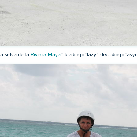
a selva de la
Riviera Maya
" loading="lazy" decoding="asy