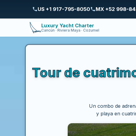
US +1 917-795-8050
MX +52 998-8
Luxury Yacht Charter
Cancún · Riviera Maya · Cozumel
Tour de cuatrim
Un combo de adrena
y playa en cuatr