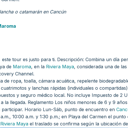
 lancha o catamarán en Cancún
Maroma
este tour es justo para ti.
Descripción: Combina un día perf
aya de
Maroma
, en la
Riviera Maya
, considerada una de las
scovery Channel.
 de ropa, toalla, cámara acuática, repelente biodegradable
uatrimotos y lanchas rápidas (individuales o compartidas)
impuestos y seguro médico local.
No incluye
Impuesto de 2 U
a la llegada.
Reglamento
Los niños menores de 6 y 9 años 
 participar.
Horario
Lun-Sáb, punto de encuentro en
Canc
 a.m., 10:00 a.m. y 1:30 p.m.; en Playa del Carmen el punto
a
Riviera Maya
el traslado se confirma según la ubicación del