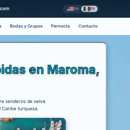
.com
EN
ES
a
Bodas y Grupos
Pernocta
Contacto
pidas en Maroma,
re senderos de selva
 Caribe turquesa.